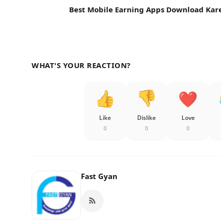
Best Mobile Earning Apps Download Kar
WHAT'S YOUR REACTION?
Like
Dislike
Love
0
0
0
Fast Gyan