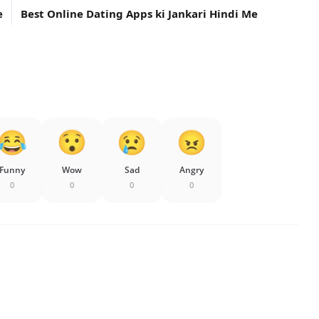
e
Best Online Dating Apps ki Jankari Hindi Me
Funny
Wow
Sad
Angry
0
0
0
0