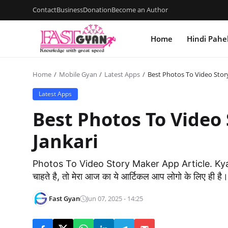
Contact
Business
Donation
Become an Author
Home
Hindi Pahe
Home
Mobile Gyan
Latest Apps
Best Photos To Video Story
Latest Apps
Best Photos To Video
Jankari
Photos To Video Story Maker App Article. Kya
चाहते है, तो मेरा आज का ये आर्टिकल आप लोगो के लिए ही है।
Fast Gyan
Jun 07, 2025 - 14:25