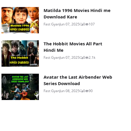
Matilda 1996 Movies Hindi me
Download Kare
Fast Gyan
Jun 07, 2025
0
107
The Hobbit Movies All Part
Hindi Me
Fast Gyan
Jun 07, 2025
0
2.1k
Avatar the Last Airbender Web
Series Download
Fast Gyan
Jun 08, 2025
0
90