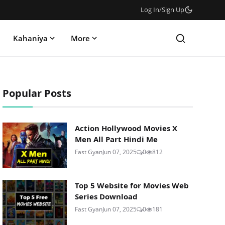
Log In
/
Sign Up
Kahaniya
More
Popular Posts
Action Hollywood Movies X
Men All Part Hindi Me
Fast Gyan
Jun 07, 2025
0
812
Top 5 Website for Movies Web
Series Download
Fast Gyan
Jun 07, 2025
0
181