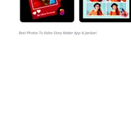
Best Photos To Video Story Maker App ki Jankari