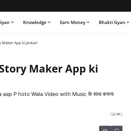
liyan
Knowledge
Earn Money
Bhakti Gyan
 Maker App ki Jankari
 Story Maker App ki
 aap P hoto Wala Video with Music के साथ बनाना
0
2