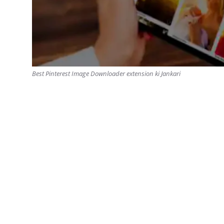
Best Pinterest Image Downloader extension ki Jankari