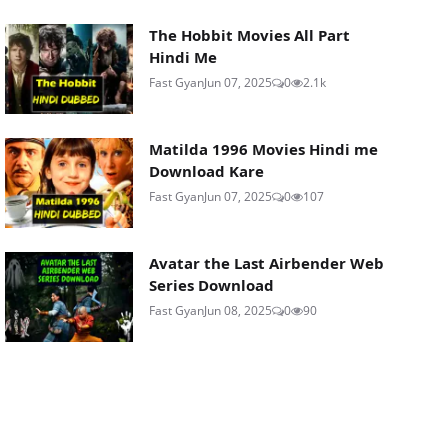
The Hobbit Movies All Part
Hindi Me
Fast Gyan
Jun 07, 2025
0
2.1k
Matilda 1996 Movies Hindi me
Download Kare
Fast Gyan
Jun 07, 2025
0
107
Avatar the Last Airbender Web
Series Download
Fast Gyan
Jun 08, 2025
0
90