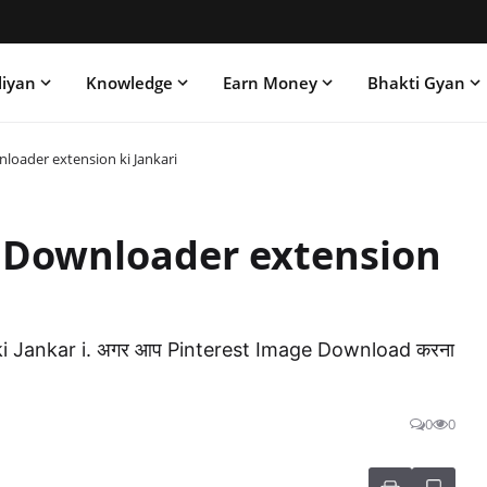
liyan
Knowledge
Earn Money
Bhakti Gyan
loader extension ki Jankari
e Downloader extension
i Jankar i. अगर आप Pinterest Image Download करना
0
0