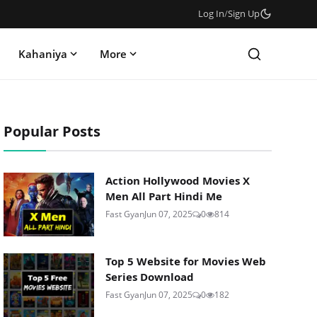
Log In
/
Sign Up
Kahaniya
More
Popular Posts
Action Hollywood Movies X
Men All Part Hindi Me
Fast Gyan
Jun 07, 2025
0
814
Top 5 Website for Movies Web
Series Download
Fast Gyan
Jun 07, 2025
0
182