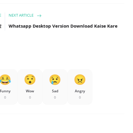
E
NEXT ARTICLE
ए
Whatsapp Desktop Version Download Kaise Kare
Funny
Wow
Sad
Angry
0
0
0
0