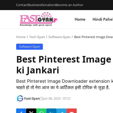
Contact
Business
Donation
Become an Author
Home
Hindi Pahe
Home
Tech Gyan
Software Gyan
Best Pinterest Image Down
Software Gyan
Best Pinterest Imag
ki Jankari
Best Pinterest Image Downloader extension k
चाहते हो तो मेरा आज का ये आर्टिकल इसी टोपिक से जुड़ा है.
Fast Gyan
Jun 08, 2025 - 07:21