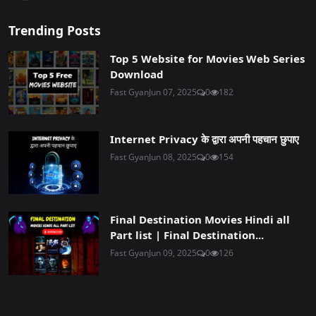
Trending Posts
Top 5 Website for Movies Web Series
Download
Fast Gyan
Jun 07, 2025
0
182
Internet Privacy के द्वारा अपनी पहचान छुपाए
Fast Gyan
Jun 08, 2025
0
154
Final Destination Movies Hindi all
Part list | Final Destination...
Fast Gyan
Jun 09, 2025
0
126