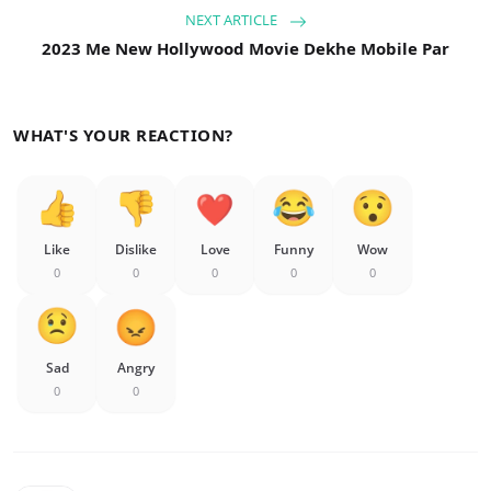
NEXT ARTICLE
2023 Me New Hollywood Movie Dekhe Mobile Par
WHAT'S YOUR REACTION?
Like
Dislike
Love
Funny
Wow
0
0
0
0
0
Sad
Angry
0
0