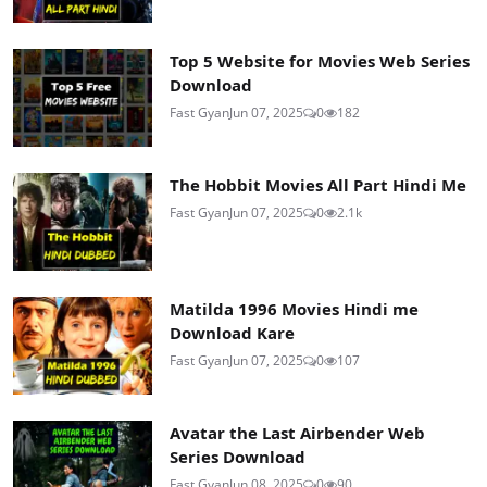
Top 5 Website for Movies Web Series
Download
Fast Gyan
Jun 07, 2025
0
182
The Hobbit Movies All Part Hindi Me
Fast Gyan
Jun 07, 2025
0
2.1k
Matilda 1996 Movies Hindi me
Download Kare
Fast Gyan
Jun 07, 2025
0
107
Avatar the Last Airbender Web
Series Download
Fast Gyan
Jun 08, 2025
0
90