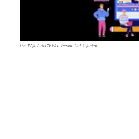
Live TV Jio Airtel TV Web Version Link ki Jankari