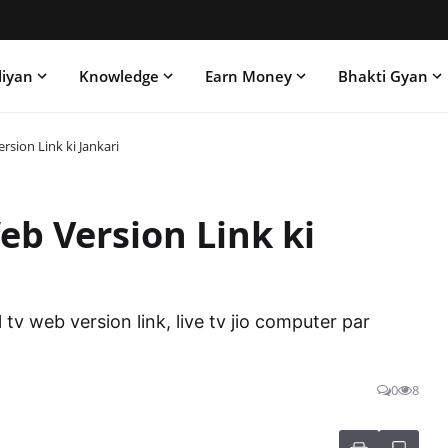
liyan
Knowledge
Earn Money
Bhakti Gyan
ersion Link ki Jankari
Web Version Link ki
rtel tv web version link, live tv jio computer par
0
8