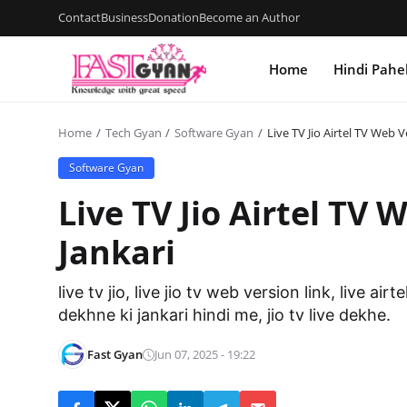
Contact
Business
Donation
Become an Author
Home
Hindi Pahe
Home
Tech Gyan
Software Gyan
Live TV Jio Airtel TV Web V
Software Gyan
Live TV Jio Airtel TV 
Jankari
live tv jio, live jio tv web version link, live ai
dekhne ki jankari hindi me, jio tv live dekhe.
Fast Gyan
Jun 07, 2025 - 19:22