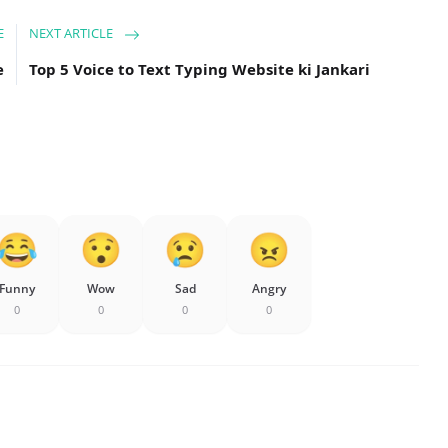
E
NEXT ARTICLE
e
Top 5 Voice to Text Typing Website ki Jankari
Funny
Wow
Sad
Angry
0
0
0
0