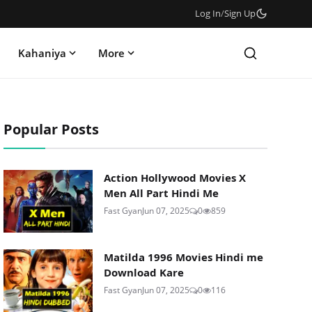
Log In
/
Sign Up
Kahaniya
More
Popular Posts
Action Hollywood Movies X
Men All Part Hindi Me
Fast Gyan
Jun 07, 2025
0
859
Matilda 1996 Movies Hindi me
Download Kare
Fast Gyan
Jun 07, 2025
0
116