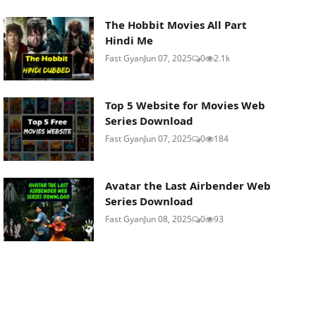
The Hobbit Movies All Part
Hindi Me
Fast Gyan
Jun 07, 2025
0
2.1k
Top 5 Website for Movies Web
Series Download
Fast Gyan
Jun 07, 2025
0
184
Avatar the Last Airbender Web
Series Download
Fast Gyan
Jun 08, 2025
0
93