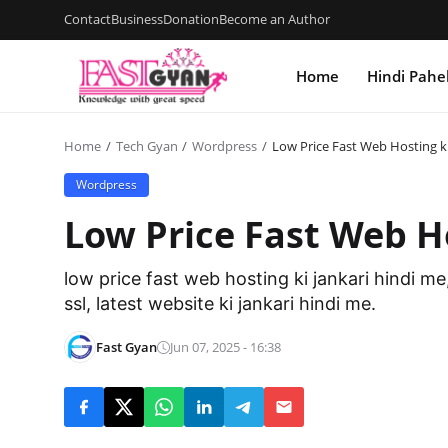
Contact
Business
Donation
Become an Author
Home
Hindi Pahe
Home
Tech Gyan
Wordpress
Low Price Fast Web Hosting ki
Wordpress
Low Price Fast Web Ho
low price fast web hosting ki jankari hindi me
ssl, latest website ki jankari hindi me.
Fast Gyan
Jun 07, 2025 - 16:38