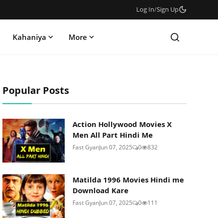
Log In
/
Sign Up
Kahaniya
More
Popular Posts
Action Hollywood Movies X
Men All Part Hindi Me
Fast Gyan
Jun 07, 2025
0
832
Matilda 1996 Movies Hindi me
Download Kare
Fast Gyan
Jun 07, 2025
0
111