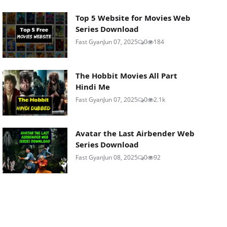
Top 5 Website for Movies Web
Series Download
Fast Gyan
Jun 07, 2025
0
184
The Hobbit Movies All Part
Hindi Me
Fast Gyan
Jun 07, 2025
0
2.1k
Avatar the Last Airbender Web
Series Download
Fast Gyan
Jun 08, 2025
0
92