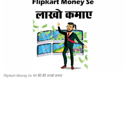
Flipkart Money Se घर बैठे बैठे लाखो कमाए