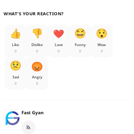
WHAT'S YOUR REACTION?
Like
Dislike
Love
Funny
Wow
0
0
0
0
0
Sad
Angry
0
0
Fast Gyan