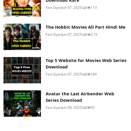
Fast Gyan
Jun 07, 2025
0
113
The Hobbit Movies All Part Hindi Me
Fast Gyan
Jun 07, 2025
0
2.1k
Top 5 Website for Movies Web Series
Download
Fast Gyan
Jun 07, 2025
0
184
Avatar the Last Airbender Web
Series Download
Fast Gyan
Jun 08, 2025
0
93