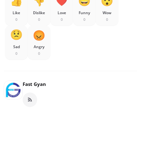
Like
Dislike
Love
Funny
Wow
0
0
0
0
0
Sad
Angry
0
0
Fast Gyan